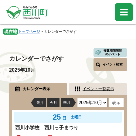
ペ
メ
ー
ニ
ジ
ュ
の
ー
先
を
現在地
トップページ
>
カレンダーでさがす
頭
飛
で
ば
す。
し
本
複数期間開催
て
のイベント
文
カレンダーでさがす
本
イベント検索
文
2025年10月
へ
カレンダー表示
イベント一覧表示
先月
今月
来月
25
土曜日
日
西川小学校 西川っ子まつり