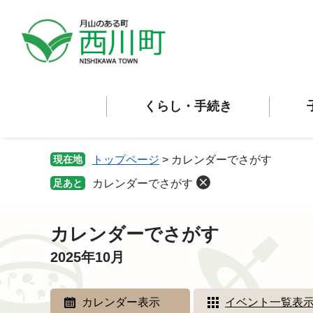
ペ
メ
ー
ニ
ジ
ュ
の
ー
先
を
頭
飛
くらし・手続き
で
ば
す。
し
て
本
現在地
トップページ
>
カレンダーでさがす
文
足あと
カレンダーでさがす
へ
本
文
カレンダーでさがす
2025年10月
カレンダー表示
イベント一覧表