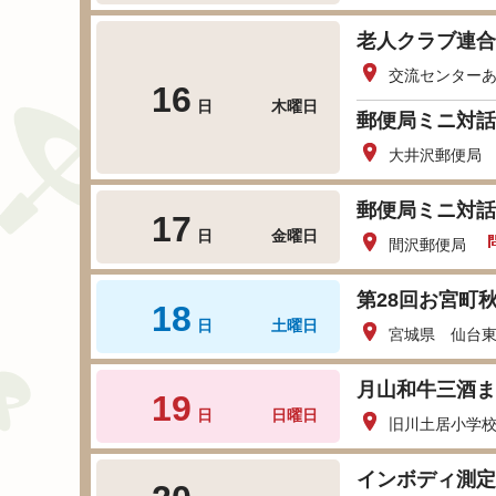
老人クラブ連合
交流センター
16
日
木曜日
郵便局ミニ対話
大井沢郵便局
郵便局ミニ対話
17
日
金曜日
間沢郵便局
第28回お宮町
18
日
土曜日
宮城県 仙台
月山和牛三酒ま
19
日
日曜日
旧川土居小学
インボディ測定