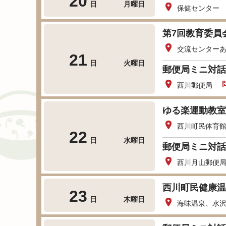
20
日
月曜日
保健センター
第7回教育委員
交流センター
21
日
火曜日
郵便局ミニ対話
西川郵便局
ゆる楽運動教室
西川町民体育
22
日
水曜日
郵便局ミニ対話
西川月山郵便
西川町民健康温
23
日
木曜日
海味温泉、水