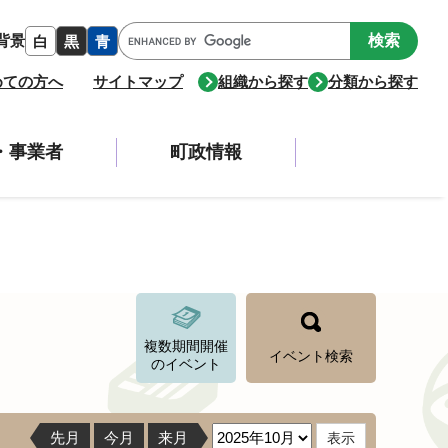
Google
背景
白
黒
青
カ
ス
めての方へ
サイトマップ
組織から探す
分類から探す
タ
ム
検
・事業者
町政情報
索
複数期間開催
イベント検索
のイベント
先月
今月
来月