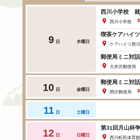
西川小学校 就
西川小学校
喫茶ケアハイツ
9
日
木曜日
ケアハイツ西
郵便局ミニ対話
大井沢郵便局
郵便局ミニ対話
10
日
金曜日
間沢郵便局
11
日
土曜日
第31回月山杯
12
日
日曜日
西川町民体育