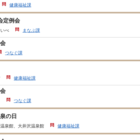
健康福祉課
会定例会
あいべ
まなぶ課
会
つなぐ課
館
健康福祉課
会
局
つなぐ課
泉の日
沢温泉館、大井沢温泉館
健康福祉課