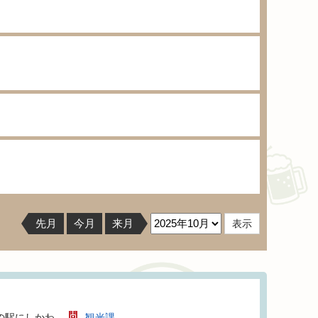
先月
今月
来月
の駅にしかわ
観光課