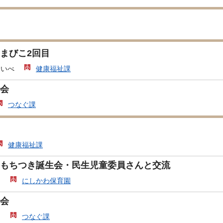
まびこ2回目
あいべ
健康福祉課
会
つなぐ課
健康福祉課
もちつき誕生会・民生児童委員さんと交流
園
にしかわ保育園
会
局
つなぐ課