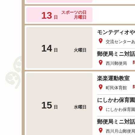
13
スポーツの日
日
月曜日
モンテディオや
交流センター
14
日
火曜日
郵便局ミニ対話
西川郵便局
楽楽運動教室
町民体育館
にしかわ保育園
15
日
水曜日
にしかわ保育
郵便局ミニ対話
西川月山郵便