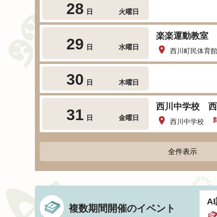
28
日
火曜日
楽楽運動教室
29
日
水曜日
西川町民体育
30
日
木曜日
西川中学校 西
31
日
金曜日
西川中学校
全件表示
A
複数期間開催のイベント