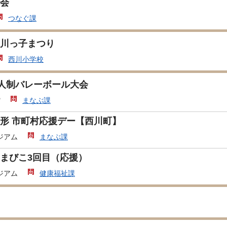
会
つなぐ課
川っ子まつり
西川小学校
6人制バレーボール大会
館
まなぶ課
形 市町村応援デー【西川町】
ジアム
まなぶ課
まびこ3回目（応援）
ジアム
健康福祉課