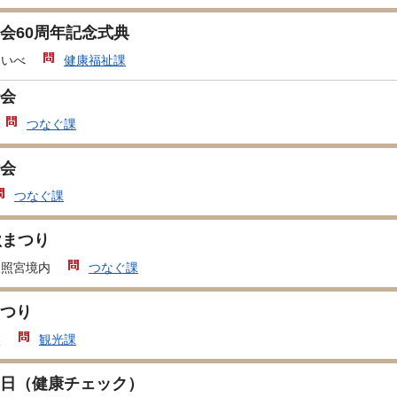
会60周年記念式典
あいべ
健康福祉課
会
つなぐ課
会
つなぐ課
秋まつり
東照宮境内
つなぐ課
つり
校
観光課
日（健康チェック）