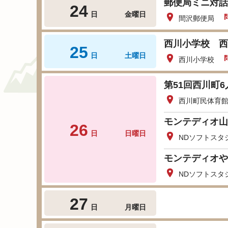
郵便局ミニ対話
24
日
金曜日
間沢郵便局
西川小学校 西
25
日
土曜日
西川小学校
第51回西川町
西川町民体育
モンテディオ山
26
日
日曜日
NDソフトスタ
モンテディオや
NDソフトスタ
27
日
月曜日