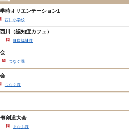
学時オリエンテーション1
西川小学校
西川（認知症カフェ）
川
健康福祉課
会
つなぐ課
会
つなぐ課
争奪剣道大会
館
まなぶ課