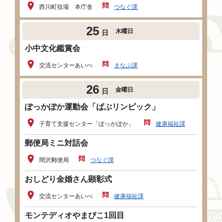
西川町役場 本庁舎
つなぐ課
25
木曜日
日
小中文化鑑賞会
交流センターあいべ
まなぶ課
26
金曜日
日
ぽっかぽか運動会「ばぶリンピック」
子育て支援センター「ぽっかぽか」
健康福祉課
郵便局ミニ対話会
間沢郵便局
つなぐ課
おしどり金婚さん顕彰式
交流センターあいべ
健康福祉課
モンテディオやまびこ1回目