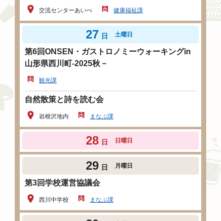
交流センターあいべ
健康福祉課
27
土曜日
日
第6回ONSEN・ガストロノミーウォーキングin
山形県西川町-2025秋－
観光課
自然散策と詩を読む会
岩根沢地内
まなぶ課
28
日曜日
日
29
月曜日
日
第3回学校運営協議会
西川中学校
まなぶ課