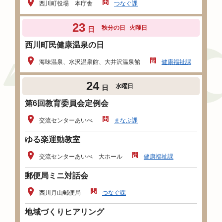
西川町役場 本庁舎
つなぐ課
23
秋分の日
火曜日
日
西川町民健康温泉の日
海味温泉、水沢温泉館、大井沢温泉館
健康福祉課
24
水曜日
日
第6回教育委員会定例会
交流センターあいべ
まなぶ課
ゆる楽運動教室
交流センターあいべ 大ホール
健康福祉課
郵便局ミニ対話会
西川月山郵便局
つなぐ課
地域づくりヒアリング