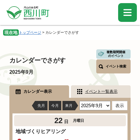
ペ
メ
ー
ニ
ジ
ュ
の
ー
先
を
現在地
トップページ
>
カレンダーでさがす
頭
飛
で
ば
す。
し
本
複数期間開催
て
のイベント
文
カレンダーでさがす
本
イベント検索
文
2025年9月
へ
カレンダー表示
イベント一覧表示
先月
今月
来月
22
月曜日
日
地域づくりヒアリング