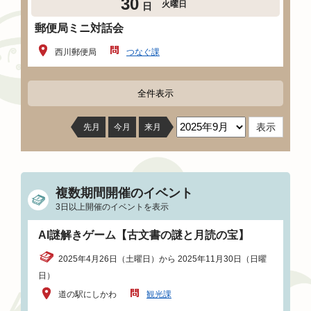
30
火曜日
日
郵便局ミニ対話会
西川郵便局
つなぐ課
全件表示
先月
今月
来月
複数期間開催のイベント
3日以上開催のイベントを表示
AI謎解きゲーム【古文書の謎と月読の宝】
2025年4月26日（土曜日）から 2025年11月30日（日曜
日）
道の駅にしかわ
観光課