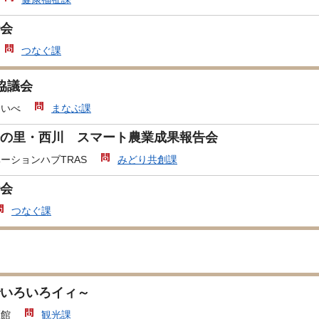
会
つなぐ課
協議会
あいべ
まなぶ課
の里・西川 スマート農業成果報告会
ーションハブTRAS
みどり共創課
会
つなぐ課
いろいろイィ～
匠館
観光課