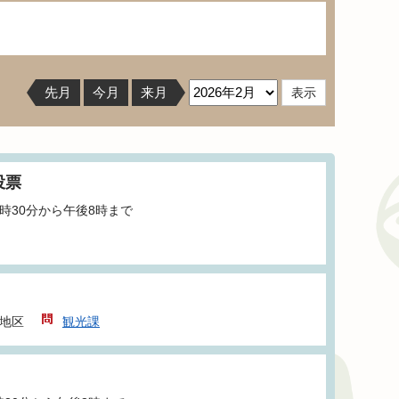
先月
今月
来月
投票
8時30分から午後8時まで
地区
観光課