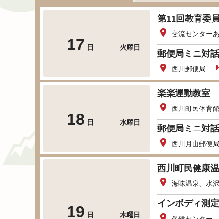
第11回教育委
交流センター
17
日
火曜日
郵便局ミニ対話
西川郵便局
楽楽運動教室
西川町民体育
18
日
水曜日
郵便局ミニ対話
西川月山郵便
西川町民健康温
海味温泉、水
インボディ測定
19
日
木曜日
保健センター