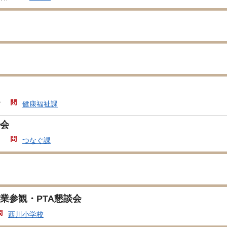
館
健康福祉課
会
局
つなぐ課
業参観・PTA懇談会
西川小学校