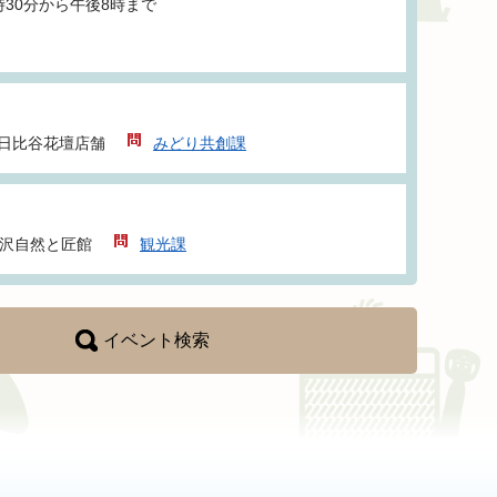
時30分から午後8時まで
日比谷花壇店舗
みどり共創課
沢自然と匠館
観光課
イベント検索