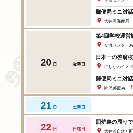
郵便局ミニ対話
大井沢郵便局
第4回学校運営
交流センター
日本一の啓翁桜
20
日
金曜日
にしかわイノベ
郵便局ミニ対話
間沢郵便局
21
日
土曜日
囲炉裏の周りで
22
日
日曜日
大井沢自然と