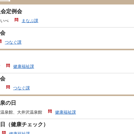
員会定例会
あいべ
まなぶ課
会
つなぐ課
館
健康福祉課
会
局
つなぐ課
泉の日
沢温泉館、大井沢温泉館
健康福祉課
日（健康チェック）
健康福祉課