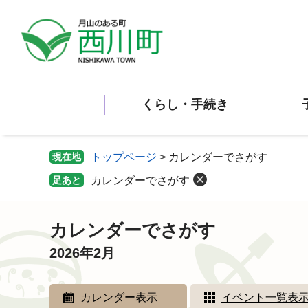
ペ
メ
ー
ニ
ジ
ュ
の
ー
先
を
頭
飛
くらし・手続き
で
ば
す。
し
て
本
現在地
トップページ
>
カレンダーでさがす
文
足あと
カレンダーでさがす
へ
本
文
カレンダーでさがす
2026年2月
カレンダー表示
イベント一覧表