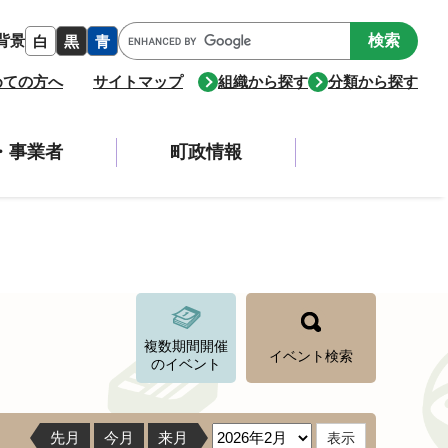
Google
背景
白
黒
青
カ
ス
めての方へ
サイトマップ
組織から探す
分類から探す
タ
ム
検
・事業者
町政情報
索
複数期間開催
イベント検索
のイベント
先月
今月
来月