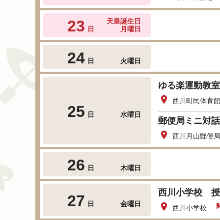
23
天皇誕生日
日
月曜日
24
日
火曜日
ゆる楽運動教室
西川町民体育
25
日
水曜日
郵便局ミニ対話
西川月山郵便
26
日
木曜日
西川小学校 授
27
日
金曜日
西川小学校