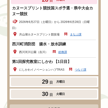
日
カヌースプリント競技国スポ予選・県中大会カ
ヌー競技
2026年6月27日（土曜日）から 2026年6月28日（日曜
日）
月山湖カヌースプリント競技場
まなぶ課
西川町消防団 揚水・放水訓練
西川河川公園（吉川）
総務課
第1回探究教室にしかわ 【1日目】
にしかわイノベーションハブTRAS
つなぐ課
29
月曜日
日
30
火曜日
日