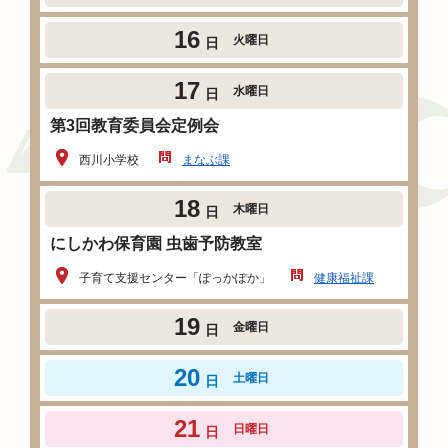
16
火曜日
日
17
水曜日
日
第3回教育委員会定例会
西川小学校
まなぶ課
18
木曜日
日
にしかわ保育園 虫歯予防教室
子育て支援センター「ぽっかぽか」
健康福祉課
19
金曜日
日
20
土曜日
日
21
日曜日
日