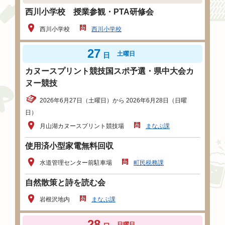
西川小学校 授業参観・PTA研修会
西川小学校
西川小学校
27
土曜日
日
カヌースプリント競技国スポ予選・県中大会カ
ヌー競技
2026年6月27日（土曜日）から 2026年6月28日（日曜
日）
月山湖カヌースプリント競技場
まなぶ課
使用済小型家電無料回収
水道管理センター前駐車場
町民税務課
自然散策と詩を読む会
岩根沢地内
まなぶ課
28
日曜日