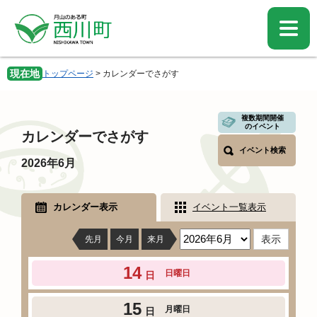
ペ
メ
ー
ニ
ジ
ュ
の
ー
先
を
現在地
トップページ
>
カレンダーでさがす
頭
飛
で
ば
す。
し
本
複数期間開催
て
のイベント
文
カレンダーでさがす
本
イベント検索
文
2026年6月
へ
カレンダー表示
イベント一覧表示
先月
今月
来月
14
日曜日
日
15
月曜日
日