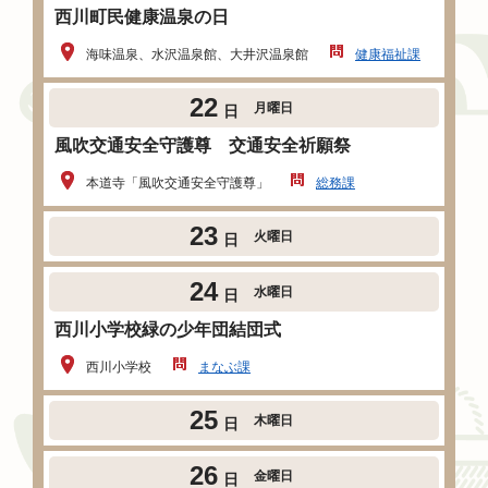
西川町民健康温泉の日
海味温泉、水沢温泉館、大井沢温泉館
健康福祉課
22
月曜日
日
風吹交通安全守護尊 交通安全祈願祭
本道寺「風吹交通安全守護尊」
総務課
23
火曜日
日
24
水曜日
日
西川小学校緑の少年団結団式
西川小学校
まなぶ課
25
木曜日
日
26
金曜日
日