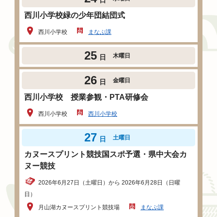
日
西川小学校緑の少年団結団式
西川小学校
まなぶ課
25
木曜日
日
26
金曜日
日
西川小学校 授業参観・PTA研修会
西川小学校
西川小学校
27
土曜日
日
カヌースプリント競技国スポ予選・県中大会カ
ヌー競技
2026年6月27日（土曜日）から 2026年6月28日（日曜
日）
月山湖カヌースプリント競技場
まなぶ課