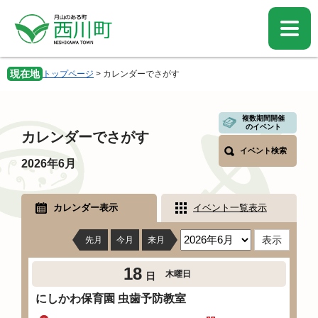
ペ
メ
ー
ニ
ジ
ュ
の
ー
先
を
現在地
トップページ
>
カレンダーでさがす
頭
飛
で
ば
す。
し
本
複数期間開催
て
のイベント
文
カレンダーでさがす
本
イベント検索
文
2026年6月
へ
カレンダー表示
イベント一覧表示
先月
今月
来月
18
木曜日
日
にしかわ保育園 虫歯予防教室