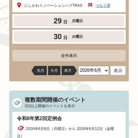
にしかわイノベーションハブTRAS
つなぐ課
29
月曜日
日
30
火曜日
日
全件表示
先月
今月
来月
複数期間開催のイベント
3日以上開催のイベントを表示
令和8年第2回定例会
2026年6月8日（月曜日）から 2026年6月12日（金曜
日）