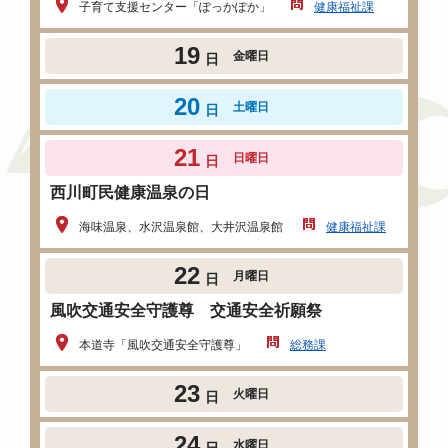
子育て支援センター「ぽっかぽか」
健康福祉課
19
金曜日
日
20
土曜日
日
21
日曜日
日
西川町民健康温泉の日
海味温泉、水沢温泉館、大井沢温泉館
健康福祉課
22
月曜日
日
風吹交通安全守護尊 交通安全祈願祭
本道寺「風吹交通安全守護尊」
総務課
23
火曜日
日
24
水曜日