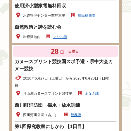
使用済小型家電無料回収
水道管理センター前駐車場
町民税務課
自然散策と詩を読む会
岩根沢地内
まなぶ課
28
日曜日
日
カヌースプリント競技国スポ予選・県中大会カ
ヌー競技
2026年6月27日（土曜日）から 2026年6月28日（日曜
日）
月山湖カヌースプリント競技場
まなぶ課
西川町消防団 揚水・放水訓練
西川河川公園（吉川）
総務課
第1回探究教室にしかわ 【1日目】