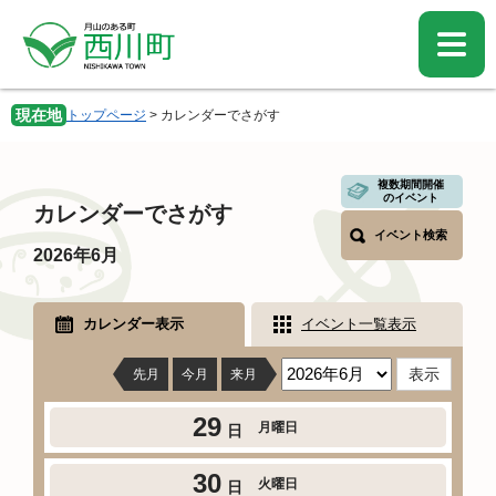
ペ
メ
ー
ニ
ジ
ュ
の
ー
先
を
現在地
トップページ
>
カレンダーでさがす
頭
飛
で
ば
す。
し
本
複数期間開催
て
のイベント
文
カレンダーでさがす
本
イベント検索
文
2026年6月
へ
カレンダー表示
イベント一覧表示
先月
今月
来月
29
月曜日
日
30
火曜日
日