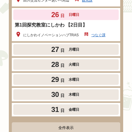
西川交流センターあいべ周辺
観光課
26
日曜日
日
第1回探究教室にしかわ 【2日目】
にしかわイノベーションハブTRAS
つなぐ課
27
月曜日
日
28
火曜日
日
29
水曜日
日
30
木曜日
日
31
金曜日
日
全件表示