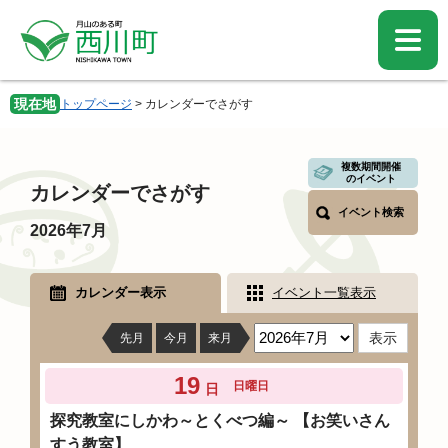
ペ
メ
ー
ニ
ジ
ュ
の
ー
先
を
現在地
トップページ
>
カレンダーでさがす
頭
飛
で
ば
す。
し
本
複数期間開催
て
のイベント
文
カレンダーでさがす
本
イベント検索
文
2026年7月
へ
カレンダー表示
イベント一覧表示
先月
今月
来月
19
日曜日
日
探究教室にしかわ～とくべつ編～ 【お笑いさん
すう教室】