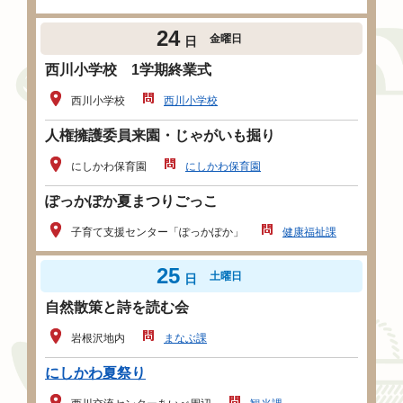
24
金曜日
日
西川小学校 1学期終業式
西川小学校
西川小学校
人権擁護委員来園・じゃがいも掘り
にしかわ保育園
にしかわ保育園
ぽっかぽか夏まつりごっこ
子育て支援センター「ぽっかぽか」
健康福祉課
25
土曜日
日
自然散策と詩を読む会
岩根沢地内
まなぶ課
にしかわ夏祭り