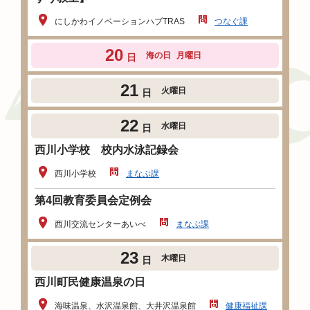
にしかわイノベーションハブTRAS
つなぐ課
20
海の日
月曜日
日
21
火曜日
日
22
水曜日
日
西川小学校 校内水泳記録会
西川小学校
まなぶ課
第4回教育委員会定例会
西川交流センターあいべ
まなぶ課
23
木曜日
日
西川町民健康温泉の日
海味温泉、水沢温泉館、大井沢温泉館
健康福祉課