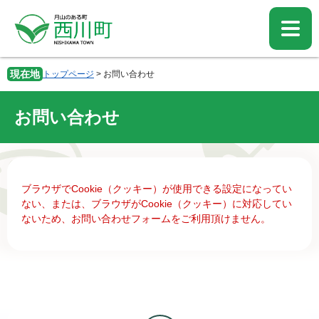
ペ
メ
ー
ニ
ジ
ュ
の
ー
先
を
現在地
トップページ
>
お問い合わせ
頭
飛
で
ば
す。
し
お問い合わせ
て
本
文
へ
本
ブラウザでCookie（クッキー）が使用できる設定になってい
文
ない、または、ブラウザがCookie（クッキー）に対応してい
ないため、お問い合わせフォームをご利用頂けません。