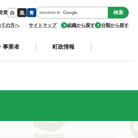
Google
背景
白
黒
青
カ
ス
めての方へ
サイトマップ
組織から探す
分類から探す
タ
ム
検
・事業者
町政情報
索