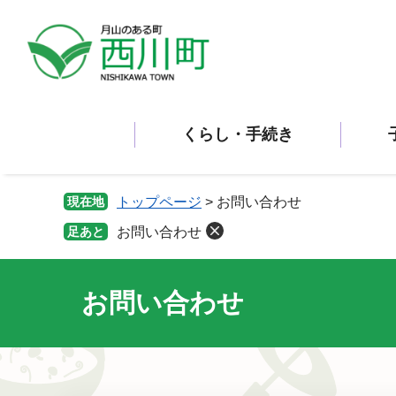
ペ
メ
ー
ニ
ジ
ュ
の
ー
先
を
頭
飛
くらし・手続き
で
ば
す。
し
て
本
現在地
トップページ
>
お問い合わせ
文
足あと
お問い合わせ
へ
お問い合わせ