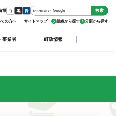
Google
背景
白
黒
青
カ
ス
めての方へ
サイトマップ
組織から探す
分類から探す
タ
ム
検
・事業者
町政情報
索