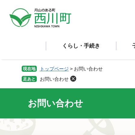
ペ
メ
ー
ニ
ジ
ュ
の
ー
先
を
頭
飛
くらし・手続き
で
ば
す。
し
て
本
現在地
トップページ
>
お問い合わせ
文
足あと
お問い合わせ
へ
お問い合わせ