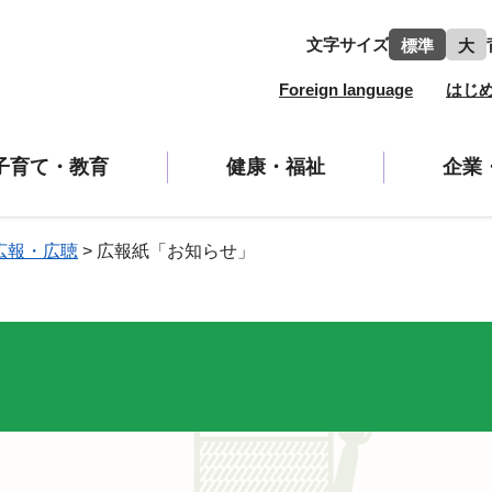
文字サイズ
標準
大
Foreign language
はじ
子育て・教育
健康・福祉
企業
広報・広聴
>
広報紙「お知らせ」