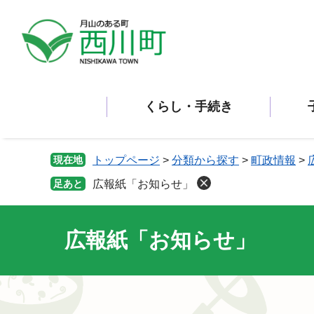
ペ
メ
ー
ニ
ジ
ュ
の
ー
先
を
頭
飛
くらし・手続き
で
ば
す。
し
て
本
現在地
トップページ
>
分類から探す
>
町政情報
>
文
足あと
広報紙「お知らせ」
へ
広報紙「お知らせ」