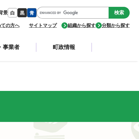
Google
背景
白
黒
青
カ
ス
めての方へ
サイトマップ
組織から探す
分類から探す
タ
ム
検
・事業者
町政情報
索