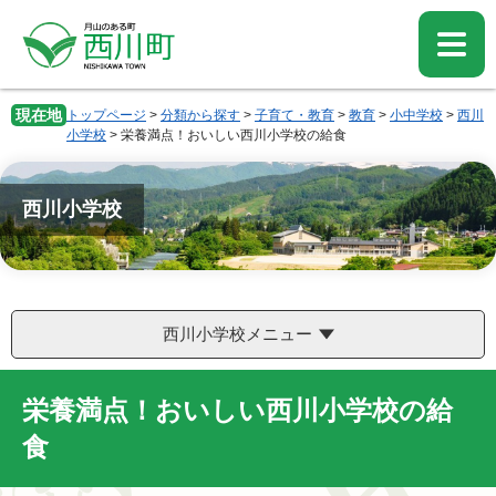
ペ
メ
ー
ニ
ジ
ュ
の
ー
先
を
現在地
トップページ
>
分類から探す
>
子育て・教育
>
教育
>
小中学校
>
西川
頭
飛
小学校
>
栄養満点！おいしい西川小学校の給食
で
ば
す。
し
て
西川小学校
本
文
へ
西川小学校メニュー
栄養満点！おいしい西川小学校の給
食