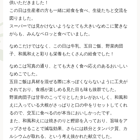
供いただきました！
この日は生産者の方も一緒に給食を食べ、生徒たちと交流を
図りました。
スーパーでは見かけないようなとても大きいなめこに驚きな
がらも、みんなペロッと食べていました。
なめこだけではなく、この日は牛乳、五目ご飯、野菜肉団
子、和風和えと彩りも栄養もたくさんの給食でした！
なめこは写真の通り、とても大きく食べ応えのあるおいしい
なめこでした。
五目ご飯は具材を混ぜる際に水っぽくならないように工夫が
されており、食感が楽しめる見た目も味も抜群でした。
野菜肉団子は甘辛のこってりとしたタレがおいしく、和風和
えに入っている大根がさっぱりと口の中をリセットしてくれ
るので、交互に食べるのが本当においしかったです。
また、和風和えには焼きのりと鰹節を入っており、旨味をア
ップさせることで減塩効果、さらには鉄分とタンパク質、カ
ルシウムが取れる、という考え抜かれた献立でした。