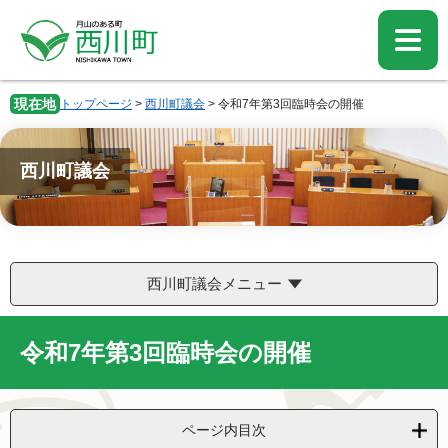
ペ
メ
ー
ニ
ジ
ュ
の
ー
先
を
現在地
トップページ
>
西川町議会
>
令和7年第3回臨時会の開催
頭
飛
で
ば
す。
し
西川町議会
て
本
文
へ
西川町議会メニュー
令和7年第3回臨時会の開催
ページ内目次