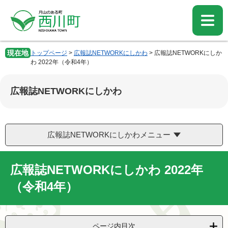
ペ
メ
ー
ニ
ジ
ュ
の
ー
先
を
現在地
トップページ
>
広報誌NETWORKにしかわ
>
広報誌NETWORKにしか
頭
飛
わ 2022年（令和4年）
で
ば
す。
し
広報誌NETWORKにしかわ
て
本
文
へ
広報誌NETWORKにしかわメニュー
広報誌NETWORKにしかわ 2022年
（令和4年）
ページ内目次