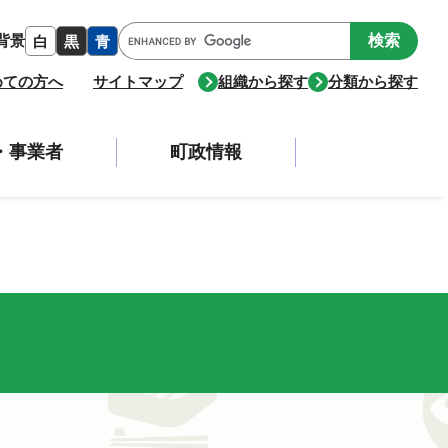
Google
背景
白
黒
青
カ
ス
めての方へ
サイトマップ
組織から探す
分類から探す
タ
ム
検
・事業者
町政情報
索