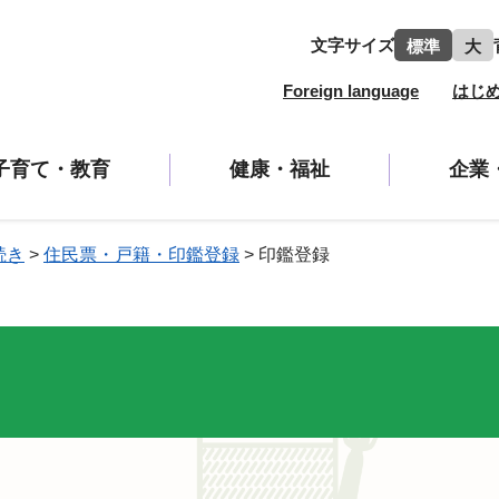
文字サイズ
標準
大
Foreign language
はじ
子育て・教育
健康・福祉
企業
続き
>
住民票・戸籍・印鑑登録
>
印鑑登録