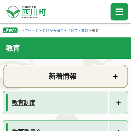
ペ
メ
ー
ニ
ジ
ュ
の
ー
先
を
現在地
トップページ
>
分類から探す
>
子育て・教育
>
教育
頭
飛
で
ば
す。
し
教育
て
本
文
本
へ
文
新着情報
教育制度