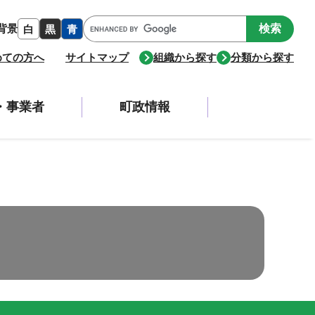
Google
背景
白
黒
青
カ
ス
めての方へ
サイトマップ
組織から探す
分類から探す
タ
ム
検
・事業者
町政情報
索