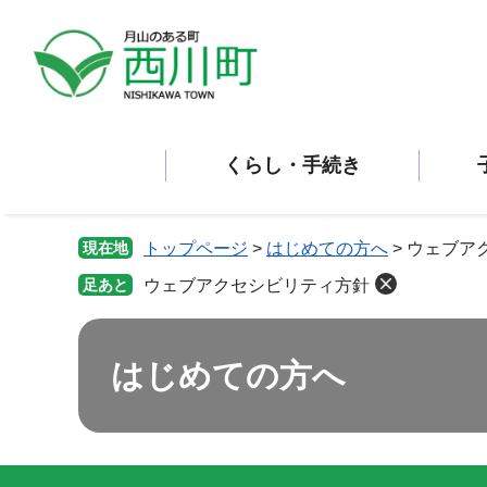
ペ
メ
ー
ニ
ジ
ュ
の
ー
先
を
頭
飛
くらし・手続き
で
ば
す。
し
て
本
現在地
トップページ
>
はじめての方へ
>
ウェブア
文
足あと
ウェブアクセシビリティ方針
へ
はじめての方へ