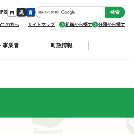
Google
背景
白
黒
青
カ
ス
めての方へ
サイトマップ
組織から探す
分類から探す
タ
ム
検
・事業者
町政情報
索