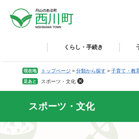
ペ
メ
ー
ニ
ジ
ュ
の
ー
先
を
頭
飛
くらし・手続き
で
ば
す。
し
て
本
現在地
トップページ
>
分類から探す
>
子育て・教
文
足あと
スポーツ・文化
へ
スポーツ・文化