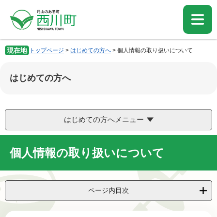
ペ
メ
ー
ニ
ジ
ュ
の
ー
先
を
現在地
トップページ
>
はじめての方へ
>
個人情報の取り扱いについて
頭
飛
で
ば
す。
し
はじめての方へ
て
本
文
へ
はじめての方へメニュー
個人情報の取り扱いについて
ページ内目次