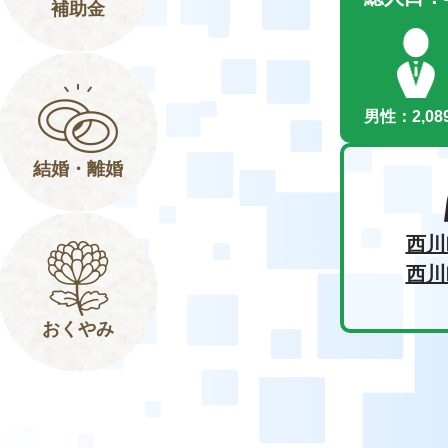
補助金
男性：2,08
結婚・離婚
西川
西川
おくやみ