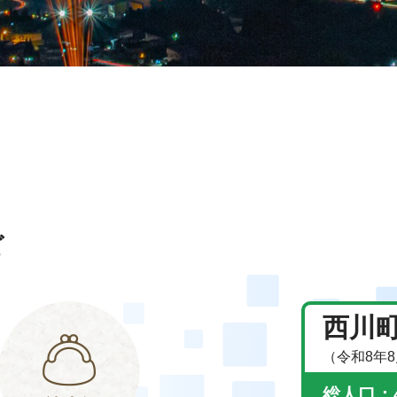
ビ
西川
（令和8年
総人口：4