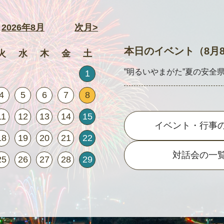
2026年8月
次月>
本日のイベント（8月
火
水
木
金
土
”明るいやまがた”夏の安全
1
4
5
6
7
8
11
12
13
14
15
イベント・行事
18
19
20
21
22
対話会の一
25
26
27
28
29