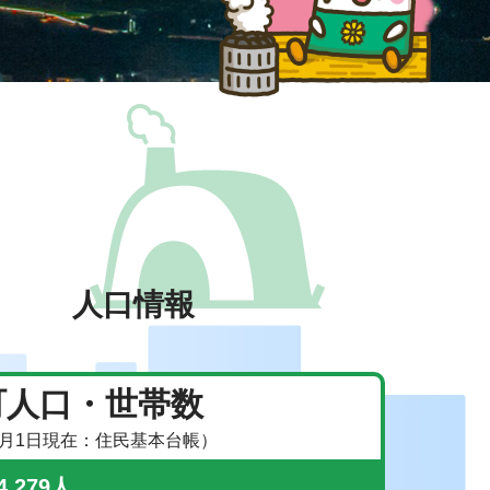
人口情報
町人口・世帯数
8月1日現在：住民基本台帳）
,279人