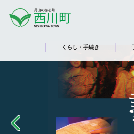
ペ
メ
本
ー
ニ
文
ジ
ュ
の
ー
先
を
頭
飛
で
ば
くらし・手続き
す。
し
て
本
文
へ