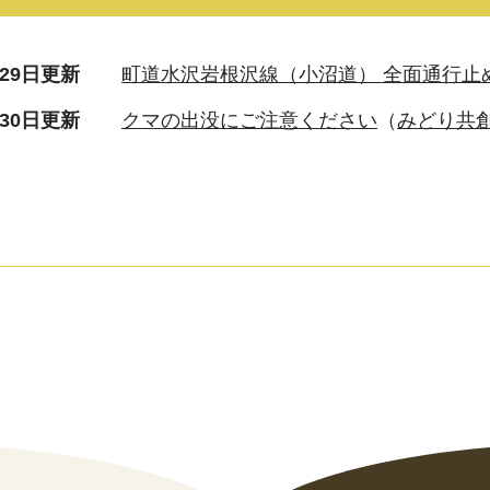
月29日更新
町道水沢岩根沢線（小沼道） 全面通行止
月30日更新
クマの出没にご注意ください
みどり共