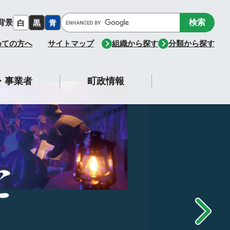
Google
背景
白
黒
青
カ
ス
めての方へ
サイトマップ
組織から探す
分類から探す
タ
ム
検
・事業者
町政情報
索