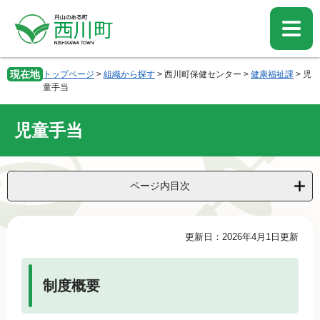
ペ
メ
ー
ニ
ジ
ュ
の
ー
先
を
現在地
トップページ
>
組織から探す
>
西川町保健センター
>
健康福祉課
>
児
頭
飛
童手当
で
ば
す。
し
児童手当
て
本
文
へ
ページ内目次
本
更新日：2026年4月1日更新
文
制度概要