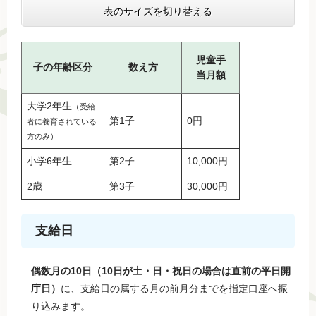
表のサイズを切り替える
児童手
子の年齢区分
数え方
当月額
大学2年生
（受給
第1子
0円
者に養育されている
方のみ）
小学6年生
第2子
10,000円
2歳
第3子
30,000円
支給日
偶数月の10日（10日が土・日・祝日の場合は直前の平日開
庁日）
に、支給日の属する月の前月分までを指定口座へ振
り込みます。