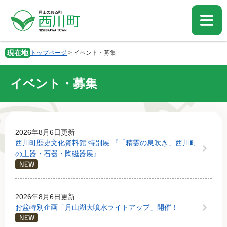
ペ
メ
ー
ニ
ジ
ュ
の
ー
先
を
現在地
トップページ
>
イベント・募集
頭
飛
で
ば
す。
し
イベント・募集
て
本
文
本
へ
文
2026年8月6日更新
西川町歴史文化資料館 特別展 『「精霊の息吹き」西川町
の土器・石器・陶磁器展』
2026年8月6日更新
お盆特別企画「月山湖大噴水ライトアップ」開催！