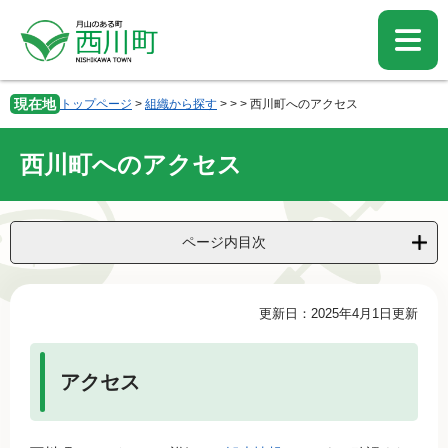
ペ
メ
ー
ニ
ジ
ュ
の
ー
先
を
現在地
トップページ
>
組織から探す
>
>
>
西川町へのアクセス
頭
飛
で
ば
す。
し
西川町へのアクセス
て
本
文
へ
ページ内目次
本
更新日：2025年4月1日更新
文
アクセス