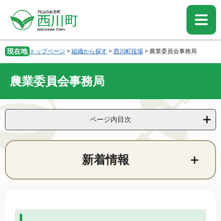
ペ
メ
ー
ニ
ジ
ュ
の
ー
先
を
現在地
トップページ
>
組織から探す
>
西川町役場
>
農業委員会事務局
頭
飛
で
ば
す。
し
農業委員会事務局
て
本
文
へ
ページ内目次
本
文
新着情報