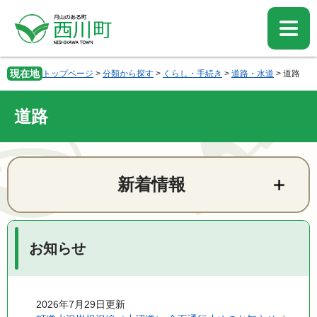
ペ
メ
ー
ニ
ジ
ュ
の
ー
先
を
現在地
トップページ
>
分類から探す
>
くらし・手続き
>
道路・水道
>
道路
頭
飛
で
ば
す。
し
道路
て
本
文
本
へ
文
新着情報
お知らせ
2026年7月29日更新