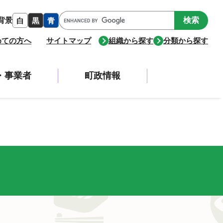
Google
背景
白
黒
青
カ
ス
めての方へ
サイトマップ
組織から探す
分類から探す
タ
ム
検
・事業者
町政情報
索