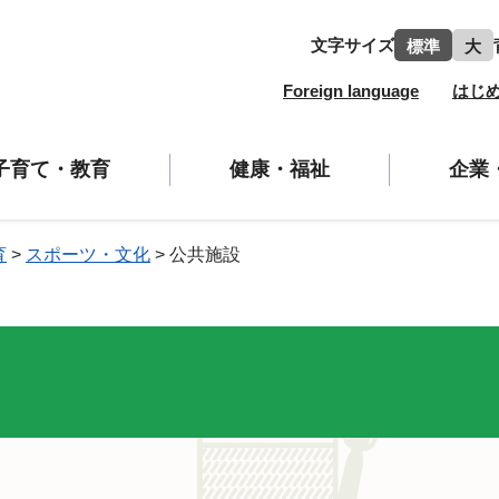
文字サイズ
標準
大
Foreign language
はじ
子育て・教育
健康・福祉
企業
育
>
スポーツ・文化
>
公共施設