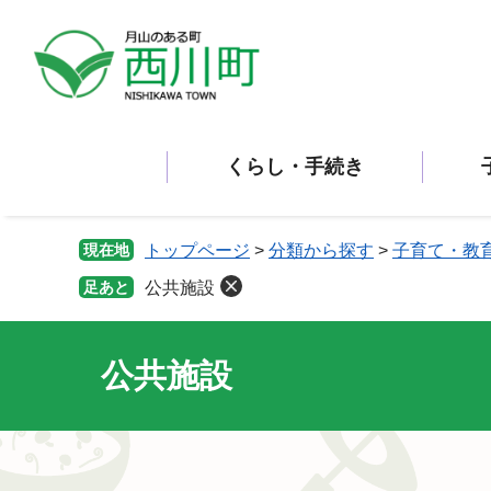
ペ
メ
ー
ニ
ジ
ュ
の
ー
先
を
頭
飛
くらし・手続き
で
ば
す。
し
て
本
現在地
トップページ
>
分類から探す
>
子育て・教
文
足あと
公共施設
へ
公共施設