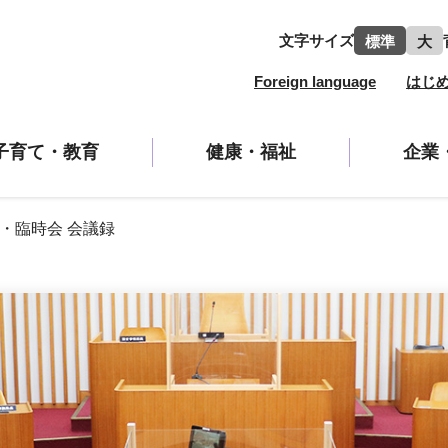
文字サイズ
標準
大
Foreign language
はじ
子育て・教育
健康・福祉
企業
・臨時会 会議録