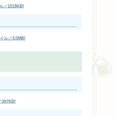
／1018KB]
ル／3.0MB]
97KB]