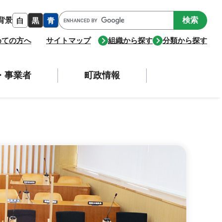
Google
背景
白
黒
青
カ
ス
めての方へ
サイトマップ
組織から探す
分類から探す
タ
ム
検
・事業者
町政情報
索