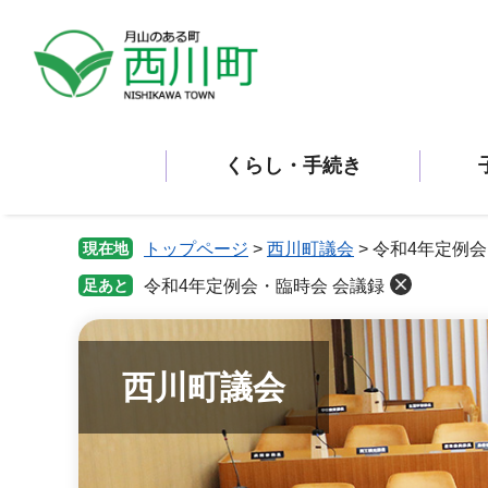
ペ
メ
ー
ニ
ジ
ュ
の
ー
先
を
頭
飛
くらし・手続き
で
ば
す。
し
て
本
現在地
トップページ
>
西川町議会
>
令和4年定例会
文
足あと
令和4年定例会・臨時会 会議録
へ
西川町議会