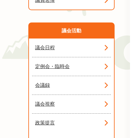
議員名簿
議会活動
議会日程
定例会・臨時会
会議録
議会視察
政策提言