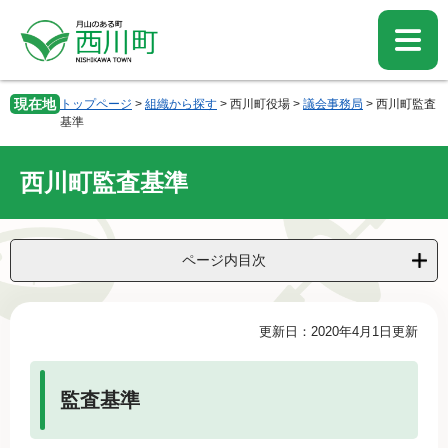
ペ
メ
ー
ニ
ジ
ュ
の
ー
先
を
現在地
トップページ
>
組織から探す
>
西川町役場
>
議会事務局
>
西川町監査
頭
飛
基準
で
ば
す。
し
西川町監査基準
て
本
文
へ
ページ内目次
本
更新日：2020年4月1日更新
文
監査基準