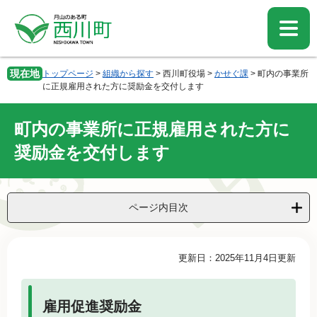
ペ
メ
ー
ニ
ジ
ュ
の
ー
先
を
現在地
トップページ
>
組織から探す
>
西川町役場
>
かせぐ課
>
町内の事業所
頭
飛
に正規雇用された方に奨励金を交付します
で
ば
す。
し
町内の事業所に正規雇用された方に
て
本
奨励金を交付します
文
へ
ページ内目次
本
更新日：2025年11月4日更新
文
雇用促進奨励金