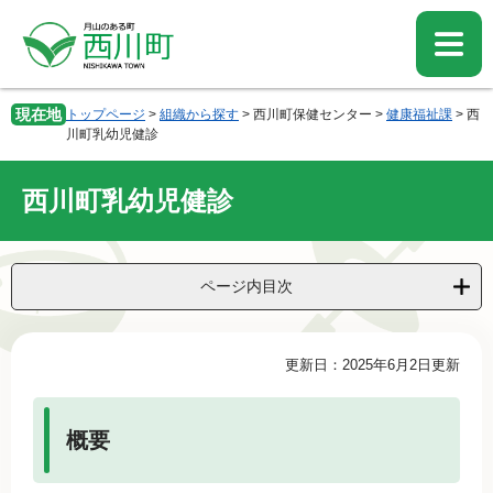
ペ
メ
ー
ニ
ジ
ュ
の
ー
先
を
現在地
トップページ
>
組織から探す
>
西川町保健センター
>
健康福祉課
>
西
頭
飛
川町乳幼児健診
で
ば
す。
し
西川町乳幼児健診
て
本
文
へ
ページ内目次
本
更新日：2025年6月2日更新
文
概要