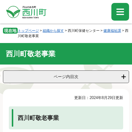
ペ
メ
ー
ニ
ジ
ュ
の
ー
先
を
現在地
トップページ
>
組織から探す
>
西川町保健センター
>
健康福祉課
>
西
頭
飛
川町敬老事業
で
ば
す。
し
西川町敬老事業
て
本
文
へ
ページ内目次
本
更新日：2024年8月29日更新
文
西川町敬老事業