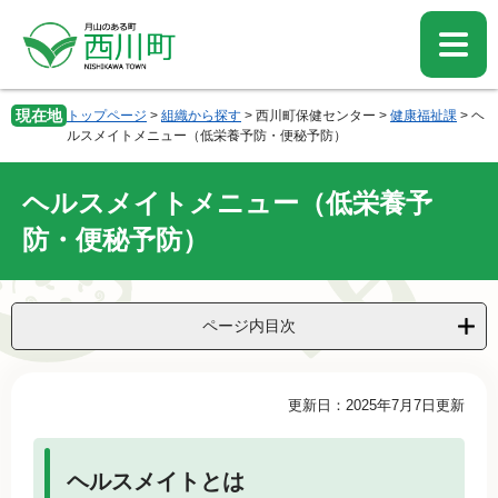
ペ
メ
ー
ニ
ジ
ュ
の
ー
先
を
現在地
トップページ
>
組織から探す
>
西川町保健センター
>
健康福祉課
>
ヘ
頭
飛
ルスメイトメニュー（低栄養予防・便秘予防）
で
ば
す。
し
ヘルスメイトメニュー（低栄養予
て
本
防・便秘予防）
文
へ
ページ内目次
本
更新日：2025年7月7日更新
文
ヘルスメイトとは