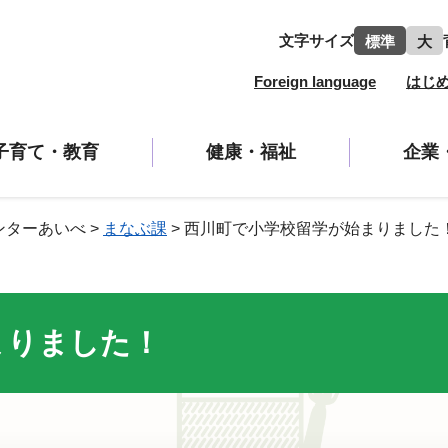
文字サイズ
標準
大
Foreign language
はじ
子育て・教育
健康・福祉
企業
ンターあいべ
>
まなぶ課
>
西川町で小学校留学が始まりました
まりました！