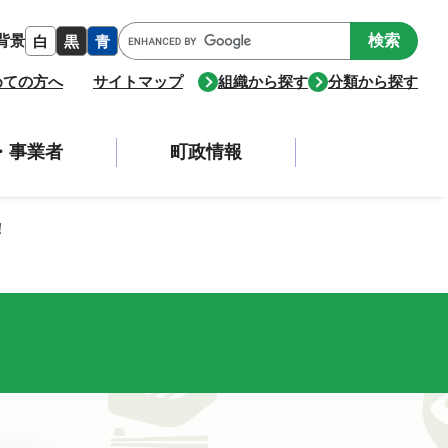
Google
背景
白
黒
青
カ
ス
めての方へ
サイトマップ
組織から探す
分類から探す
タ
ム
検
・事業者
町政情報
索
！