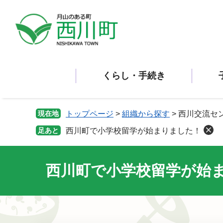
ペ
メ
ー
ニ
ジ
ュ
の
ー
先
を
頭
飛
くらし・手続き
で
ば
す。
し
て
本
現在地
トップページ
>
組織から探す
>
西川交流セ
文
足あと
西川町で小学校留学が始まりました！
へ
西川町で小学校留学が始