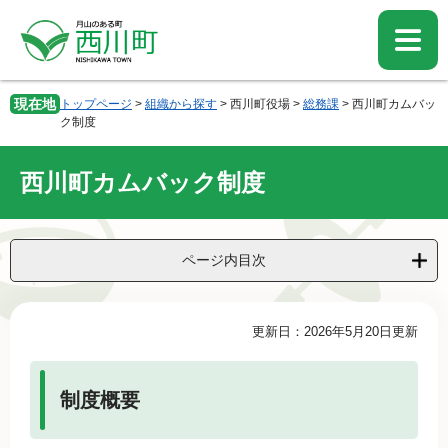
ペ
メ
ー
ニ
ジ
ュ
の
ー
先
を
現在地
トップページ
>
組織から探す
>
西川町役場
>
総務課
>
西川町カムバッ
頭
飛
ク制度
で
ば
す。
し
西川町カムバック制度
て
本
文
へ
ページ内目次
本
更新日：2026年5月20日更新
文
制度概要