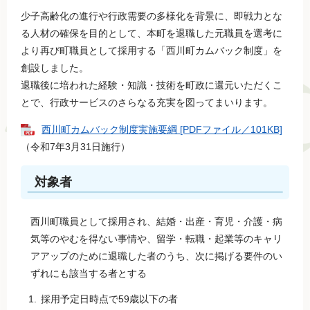
少子高齢化の進行や行政需要の多様化を背景に、即戦力とな
る人材の確保を目的として、本町を退職した元職員を選考に
より再び町職員として採用する「西川町カムバック制度」を
創設しました。
​退職後に培われた経験・知識・技術を町政に還元いただくこ
とで、行政サービスのさらなる充実を図ってまいります。
西川町カムバック制度実施要綱 [PDFファイル／101KB]
（令和7年3月31日施行）
対象者
西川町職員として採用され、結婚・出産・育児・介護・病
気等のやむを得ない事情や、留学・転職・起業等のキャリ
アアップのために退職した者のうち、次に掲げる要件のい
ずれにも該当する者とする
採用予定日時点で59歳以下の者