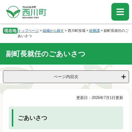
ペ
メ
ー
ニ
ジ
ュ
の
ー
先
を
現在地
トップページ
>
組織から探す
>
西川町役場
>
総務課
>
副町長就任のご
頭
飛
あいさつ
で
ば
す。
し
副町長就任のごあいさつ
て
本
文
へ
ページ内目次
本
更新日：2026年7月1日更新
文
ごあいさつ