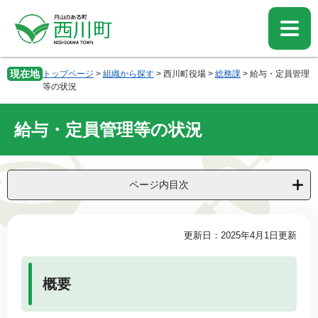
ペ
メ
ー
ニ
ジ
ュ
の
ー
先
を
現在地
トップページ
>
組織から探す
>
西川町役場
>
総務課
>
給与・定員管理
頭
飛
等の状況
で
ば
す。
し
給与・定員管理等の状況
て
本
文
へ
ページ内目次
本
更新日：2025年4月1日更新
文
概要