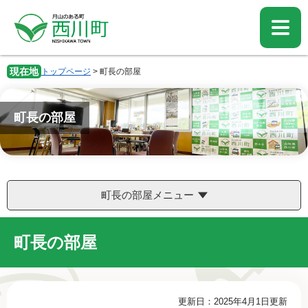
ペ
メ
ー
ニ
ジ
ュ
の
ー
先
を
現在地
トップページ
>
町長の部屋
頭
飛
で
ば
す。
し
町長の部屋
て
本
文
へ
町長の部屋メニュー
町長の部屋
本
更新日：2025年4月1日更新