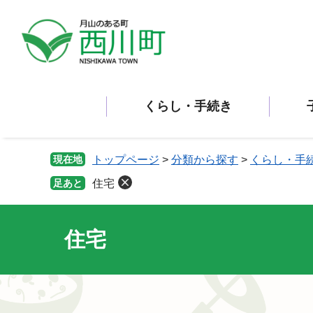
ペ
メ
ー
ニ
ジ
ュ
の
ー
先
を
頭
飛
くらし・手続き
で
ば
す。
し
て
本
現在地
トップページ
>
分類から探す
>
くらし・手
文
足あと
住宅
へ
住宅