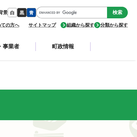
Google
背景
白
黒
青
カ
ス
めての方へ
サイトマップ
組織から探す
分類から探す
タ
ム
検
・事業者
町政情報
索