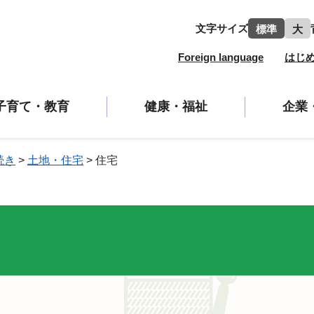
文字サイズ
標準
大
Foreign language
はじ
子育て・教育
健康・福祉
企業
続き
>
土地・住宅
>
住宅