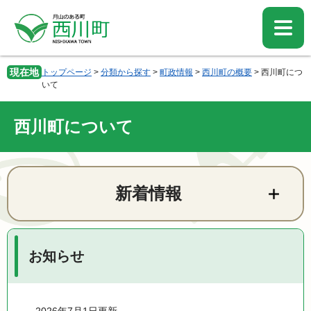
ペ
メ
ー
ニ
ジ
ュ
の
ー
先
を
現在地
トップページ
>
分類から探す
>
町政情報
>
西川町の概要
>
西川町につ
頭
飛
いて
で
ば
す。
し
西川町について
て
本
文
へ
本
文
新着情報
お知らせ