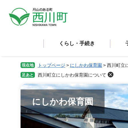
ペ
メ
ー
ニ
ジ
ュ
の
ー
先
を
頭
飛
くらし・手続き
で
ば
す。
し
て
本
現在地
トップページ
>
にしかわ保育園
>
西川町立
文
足あと
西川町立にしかわ保育園について
へ
にしかわ保育園