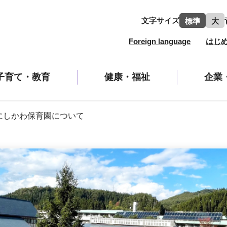
文字サイズ
標準
大
Foreign language
はじ
子育て・教育
健康・福祉
企業
にしかわ保育園について