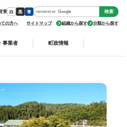
Google
背景
白
黒
青
カ
ス
めての方へ
サイトマップ
組織から探す
分類から探す
タ
ム
検
・事業者
町政情報
索