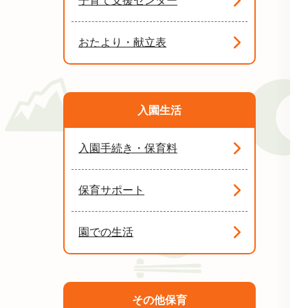
子育て支援センター
おたより・献立表
入園生活
入園手続き・保育料
保育サポート
園での生活
その他保育