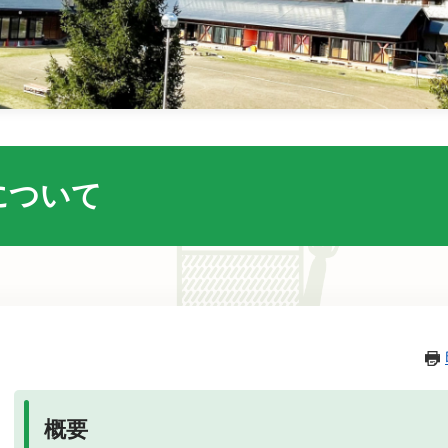
について
本
文
概要