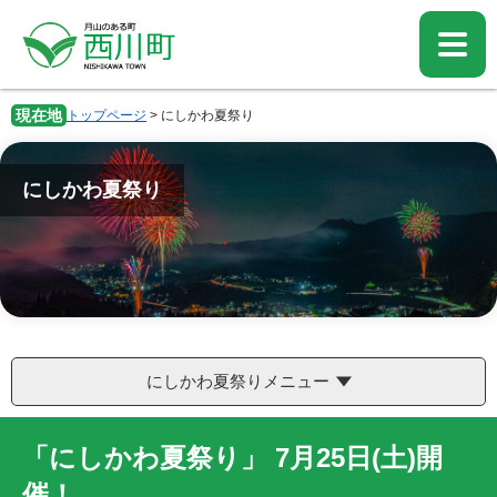
ペ
メ
ー
ニ
ジ
ュ
の
ー
先
を
現在地
トップページ
>
にしかわ夏祭り
頭
飛
で
ば
す。
し
にしかわ夏祭り
て
本
文
へ
にしかわ夏祭りメニュー
「にしかわ夏祭り」 7月25日(土)開
催！