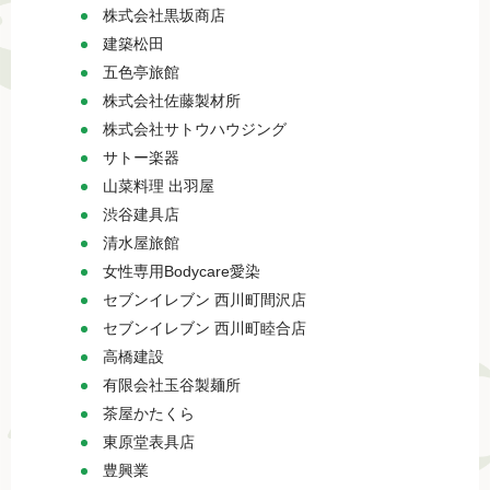
株式会社黒坂商店
建築松田
五色亭旅館
株式会社佐藤製材所
株式会社サトウハウジング
サトー楽器
山菜料理 出羽屋
渋谷建具店
清水屋旅館
女性専用Bodycare愛染
セブンイレブン 西川町間沢店
セブンイレブン 西川町睦合店
高橋建設
有限会社玉谷製麺所
茶屋かたくら
東原堂表具店
豊興業