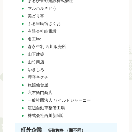
まるか菅野建設株式会社
マルハルさとう
美どり亭
ふる里民宿さくお
有限会社睦電設
名工ing
森永牛乳 西川販売所
山下建築
山竹商店
ゆきしろ
理容キクチ
旅館仙台屋
六右衛門商店
一般社団法人 ワイルドジャーニー
渡辺自動車整備工場
株式会社西川新聞店
町外企業
※敬称略 （順不同）