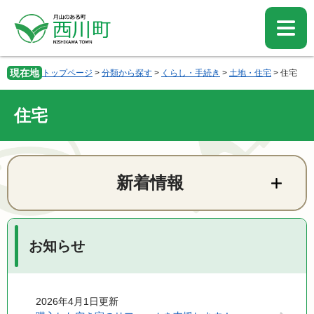
ペ
メ
ー
ニ
ジ
ュ
の
ー
先
を
現在地
トップページ
>
分類から探す
>
くらし・手続き
>
土地・住宅
>
住宅
頭
飛
で
ば
す。
し
住宅
て
本
文
本
へ
文
新着情報
お知らせ
2026年4月1日更新