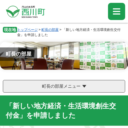
ペ
メ
ー
ニ
ジ
ュ
の
ー
先
を
現在地
トップページ
>
町長の部屋
>
「新しい地方経済・生活環境創生交付
頭
飛
金」を申請しました
で
ば
す。
し
て
町長の部屋
本
文
へ
町長の部屋メニュー
「新しい地方経済・生活環境創生交
付金」を申請しました