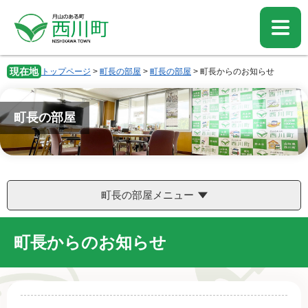
ペ
メ
ー
ニ
ジ
ュ
の
ー
先
を
現在地
トップページ
>
町長の部屋
>
町長の部屋
>
町長からのお知らせ
頭
飛
で
ば
す。
し
町長の部屋
て
本
文
へ
町長の部屋メニュー
町長からのお知らせ
本