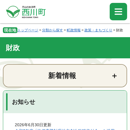
ペ
メ
ー
ニ
ジ
ュ
の
ー
先
を
現在地
トップページ
>
分類から探す
>
町政情報
>
政策・まちづくり
>
財政
頭
飛
で
ば
す。
し
財政
て
本
文
本
へ
文
新着情報
お知らせ
2026年6月30日更新