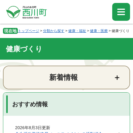
ペ
メ
ー
ニ
ジ
ュ
の
ー
先
を
現在地
トップページ
>
分類から探す
>
健康・福祉
>
健康・医療
>
健康づくり
頭
飛
で
ば
す。
し
健康づくり
て
本
文
本
へ
文
新着情報
おすすめ情報
2026年8月3日更新