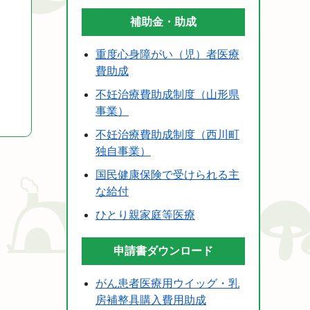
補助金・助成
重度心身障がい（児）者医療
費助成
不妊治療費助成制度（山形県
事業）
不妊治療費助成制度（西川町
独自事業）
国民健康保険で受けられる主
な給付
ひとり親家庭等医療
申請書ダウンロード
がん患者医療用ウイッグ・乳
房補整具購入費用助成