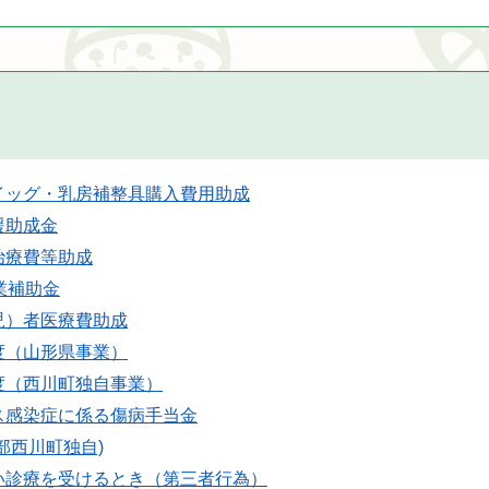
イッグ・乳房補整具購入費用助成
援助成金
治療費等助成
業補助金
児）者医療費助成
度（山形県事業）
度（西川町独自事業）
ス感染症に係る傷病手当金
部西川町独自)
い診療を受けるとき（第三者行為）