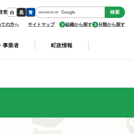
Google
背景
白
黒
青
カ
ス
めての方へ
サイトマップ
組織から探す
分類から探す
タ
ム
検
・事業者
町政情報
索