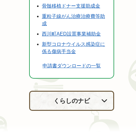
骨髄移植ドナー支援助成金
重粒子線がん治療治療費等助
成
西川町AED設置事業補助金
新型コロナウイルス感染症に
係る傷病手当金
申請書ダウンロードの一覧
くらしのナビ