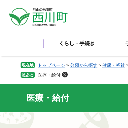
ペ
メ
ー
ニ
ジ
ュ
の
ー
先
を
頭
飛
くらし・手続き
で
ば
す。
し
て
本
現在地
トップページ
>
分類から探す
>
健康・福祉
文
足あと
医療・給付
へ
医療・給付