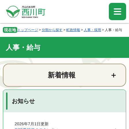
ペ
メ
ー
ニ
ジ
ュ
の
ー
先
を
現在地
トップページ
>
分類から探す
>
町政情報
>
人事・採用
>
人事・給与
頭
飛
で
ば
す。
し
人事・給与
て
本
文
本
へ
文
新着情報
お知らせ
2026年7月1日更新