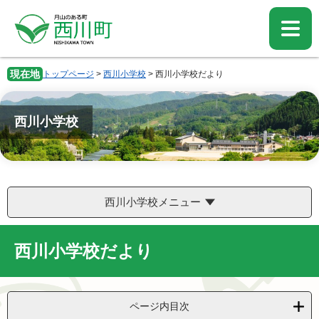
ペ
メ
ー
ニ
ジ
ュ
の
ー
先
を
現在地
トップページ
>
西川小学校
>
西川小学校だより
頭
飛
で
ば
す。
し
西川小学校
て
本
文
へ
西川小学校メニュー
西川小学校だより
ページ内目次